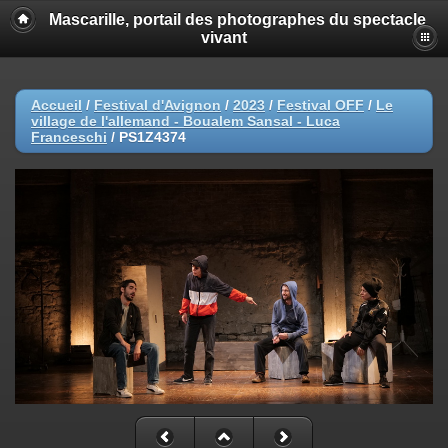
Mascarille, portail des photographes du spectacle
vivant
Accueil
/
Festival d'Avignon
/
2023
/
Festival OFF
/
Le
village de l'allemand - Boualem Sansal - Luca
Franceschi
/
PS1Z4374