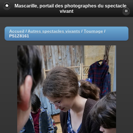
Mascarille, portail des photographes du spectacle
vivant
Accueil
/
Autres spectacles vivants
/
Tournage
/
PS1Z8161