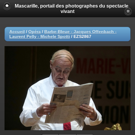
Mascarille, portail des photographes du spectacle
vivant
Accueil
/
Opéra
/
Barbe-Bleue - Jacques Offenbach -
Laurent Pelly - Michele Spotti
/
EZS2867