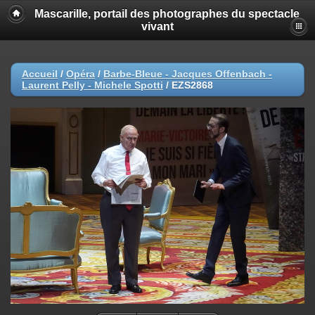
Mascarille, portail des photographes du spectacle
vivant
Accueil
/
Opéra
/
Barbe-Bleue - Jacques Offenbach -
Laurent Pelly - Michele Spotti
/
EZS2868