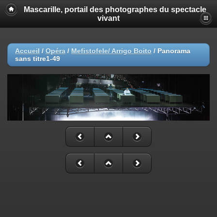
Mascarille, portail des photographes du spectacle
vivant
Accueil
/
Opéra
/
Mefistofele/ Arrigo Boito
/
Panorama
sans titre1-49