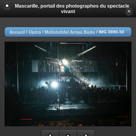
Mascarille, portail des photographes du spectacle
vivant
Accueil
/
Opéra
/
Mefistofele/ Arrigo Boito
/
IMG 0890-50