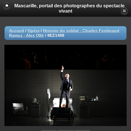
Mascarille, portail des photographes du spectacle
vivant
Accueil
/
Opéra
/
Histoire du soldat - Charles Ferdinand
Ramuz - Alex Ollé
/
8EZ1488