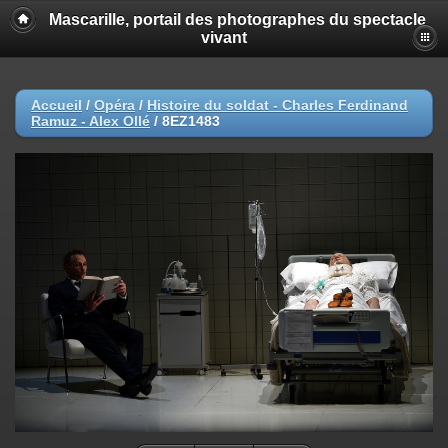
Mascarille, portail des photographes du spectacle
vivant
Accueil
/
Opéra
/
Histoire du soldat - Charles Ferdinand
Ramuz - Alex Ollé
/
8EZ1483