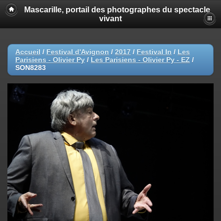
Mascarille, portail des photographes du spectacle
vivant
Accueil
/
Festival d'Avignon
/
2017
/
Festival In
/
Les
Parisiens - Olivier Py
/
Les Parisiens - Olivier Py - EZ
/
SON8283