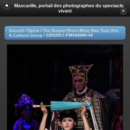
Mascarille, portail des photographes du spectacle
vivant
Accueil
/
Opéra
/
The Dragon Rises-Ming Hwa Yuan Arts
& Cultural Group
/
23032017-FW3A6084-43