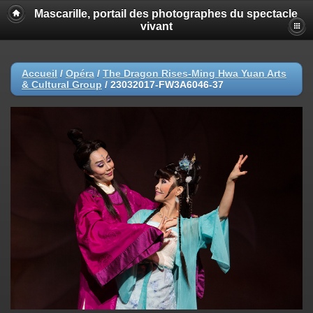
Mascarille, portail des photographes du spectacle
vivant
Accueil
/
Opéra
/
The Dragon Rises-Ming Hwa Yuan Arts
& Cultural Group
/
23032017-FW3A6046-37