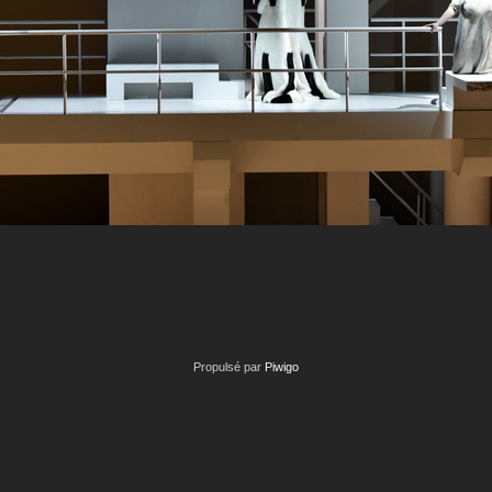
Propulsé par
Piwigo