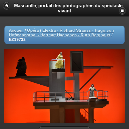
Mascarille, portail des photographes du spectacle
vivant
Accueil
/
Opéra
/
Elektra - Richard Strauss - Hugo von
Hofmannsthal - Hartmut Haenchen - Ruth Berghaus
/
EZ19732