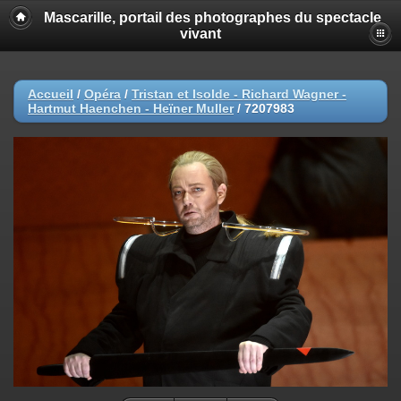
Mascarille, portail des photographes du spectacle
vivant
Accueil
/
Opéra
/
Tristan et Isolde - Richard Wagner -
Hartmut Haenchen - Heïner Muller
/
7207983