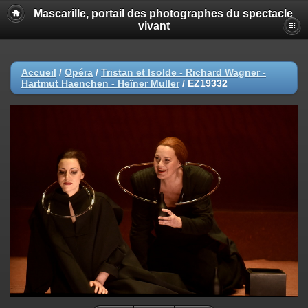
Mascarille, portail des photographes du spectacle
vivant
Accueil
/
Opéra
/
Tristan et Isolde - Richard Wagner -
Hartmut Haenchen - Heïner Muller
/
EZ19332