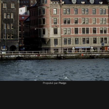
Propulsé par
Piwigo