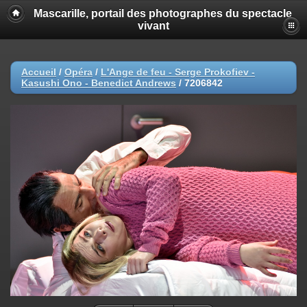
Mascarille, portail des photographes du spectacle
vivant
Accueil
/
Opéra
/
L'Ange de feu - Serge Prokofiev -
Kasushi Ono - Benedict Andrews
/
7206842