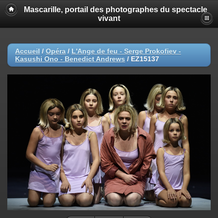
Mascarille, portail des photographes du spectacle
vivant
Accueil
/
Opéra
/
L'Ange de feu - Serge Prokofiev -
Kasushi Ono - Benedict Andrews
/
EZ15137