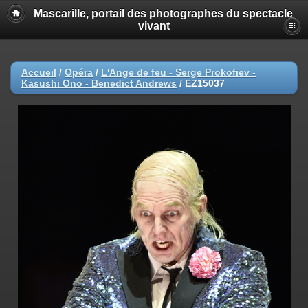
Mascarille, portail des photographes du spectacle
vivant
Accueil
/
Opéra
/
L'Ange de feu - Serge Prokofiev -
Kasushi Ono - Benedict Andrews
/
EZ15037