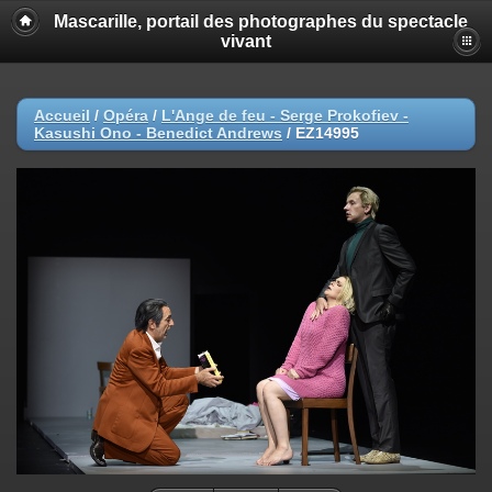
Mascarille, portail des photographes du spectacle
vivant
Accueil
/
Opéra
/
L'Ange de feu - Serge Prokofiev -
Kasushi Ono - Benedict Andrews
/
EZ14995