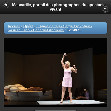
Mascarille, portail des photographes du spectacle
vivant
Accueil
/
Opéra
/
L'Ange de feu - Serge Prokofiev -
Kasushi Ono - Benedict Andrews
/
EZ14971