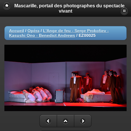
Mascarille, portail des photographes du spectacle
vivant
Accueil
/
Opéra
/
L'Ange de feu - Serge Prokofiev -
Kasushi Ono - Benedict Andrews
/
EZ00025