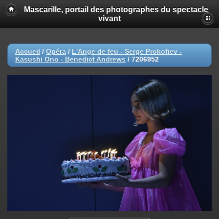
Mascarille, portail des photographes du spectacle
vivant
Accueil
/
Opéra
/
L'Ange de feu - Serge Prokofiev -
Kasushi Ono - Benedict Andrews
/
7206952