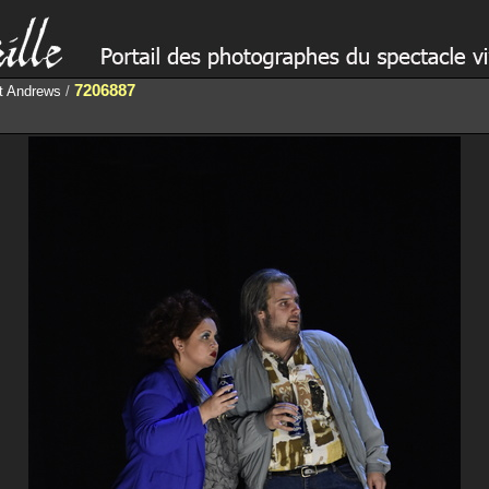
7206887
ct Andrews
/