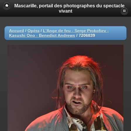
Mascarille, portail des photographes du spectacle
vivant
Accueil
/
Opéra
/
L'Ange de feu - Serge Prokofiev -
Kasushi Ono - Benedict Andrews
/
7206839