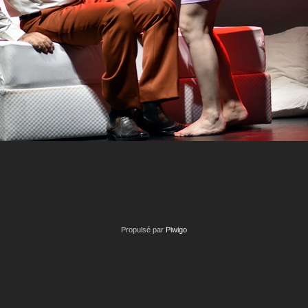
Propulsé par
Piwigo