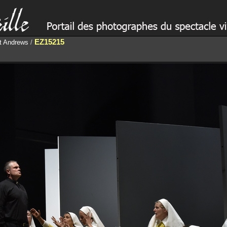
EZ15215
ct Andrews
/