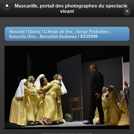
Mascarille, portail des photographes du spectacle
vivant
Accueil
/
Opéra
/
L'Ange de feu - Serge Prokofiev -
Kasushi Ono - Benedict Andrews
/
EZ15206