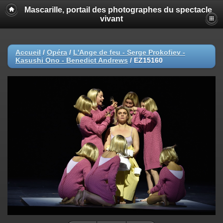
Mascarille, portail des photographes du spectacle
vivant
Accueil
/
Opéra
/
L'Ange de feu - Serge Prokofiev -
Kasushi Ono - Benedict Andrews
/
EZ15160