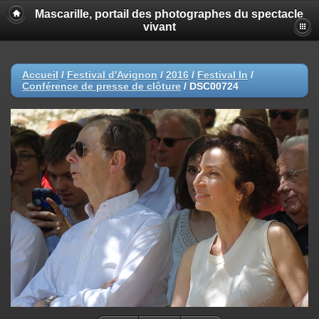
Mascarille, portail des photographes du spectacle
vivant
Accueil
/
Festival d'Avignon
/
2016
/
Festival In
/
Conférence de presse de clôture
/
DSC00724