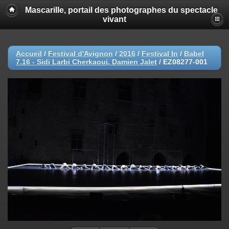
Mascarille, portail des photographes du spectacle
vivant
Accueil
/
Festival d'Avignon
/
2016
/
Festival In
/
Babel
7.16 - Sidi Larbi Cherkaoui, Damien Jalet
/
EZ08277-001