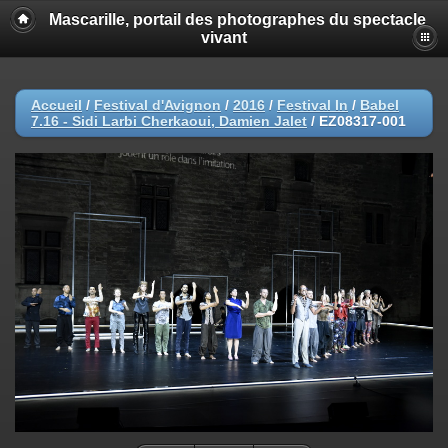
Mascarille, portail des photographes du spectacle
vivant
Accueil
/
Festival d'Avignon
/
2016
/
Festival In
/
Babel
7.16 - Sidi Larbi Cherkaoui, Damien Jalet
/
EZ08317-001