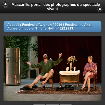
Mascarille, portail des photographes du spectacle
vivant
Accueil
/
Festival d'Avignon
/
2016
/
Festival In
/
Axe -
Agnès Limbos et Thierry Hellin
/
EZ19913