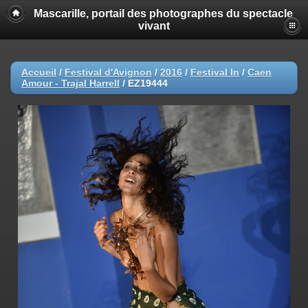
Mascarille, portail des photographes du spectacle
vivant
Accueil
/
Festival d'Avignon
/
2016
/
Festival In
/
Caen
Amour - Trajal Harrell
/
EZ19444