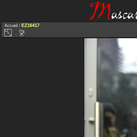
EZ16417
Accueil
/