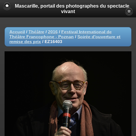
Mascarille, portail des photographes du spectacle
vivant
Accueil
/
Théâtre
/
2016
/
Festival International de
Théâtre Francophone - Poznan
/
Soirée d'ouverture et
remise des prix
/
EZ16403