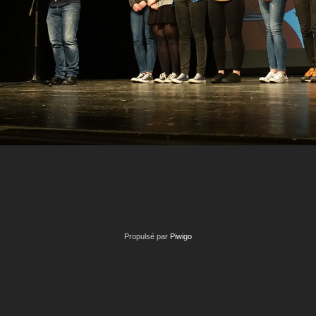
Propulsé par
Piwigo