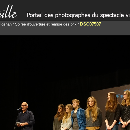
DSC07507
 Poznan
/
Soirée d'ouverture et remise des prix
/