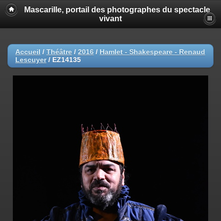
Mascarille, portail des photographes du spectacle
vivant
Accueil
/
Théâtre
/
2016
/
Hamlet - Shakespeare - Renaud
Lescuyer
/
EZ14135