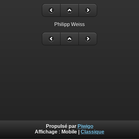
Philipp Weiss
Propulsé par
Piwigo
Affichage :
Mobile
|
Classique