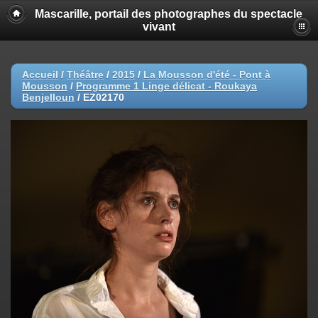
Mascarille, portail des photographes du spectacle
vivant
Accueil
/
Théâtre
/
2015
/
La Mousson d'été - Pont à
Mousson
/
Programme 1 Linge délicat - Roukaya
Benjelloun
/
EZ02170