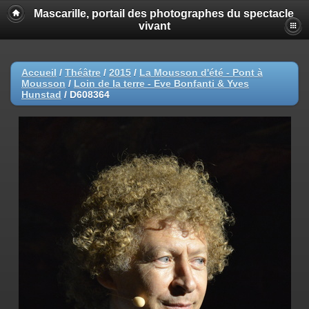
Mascarille, portail des photographes du spectacle
vivant
Accueil
/
Théâtre
/
2015
/
La Mousson d'été - Pont à
Mousson
/
Loin de la terre - Eve Bonfanti & Yves
Hunstad
/
D608364