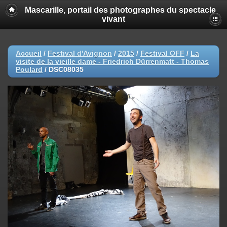
Mascarille, portail des photographes du spectacle
vivant
Accueil
/
Festival d'Avignon
/
2015
/
Festival OFF
/
La
visite de la vieille dame - Friedrich Dürrenmatt - Thomas
Poulard
/
DSC08035