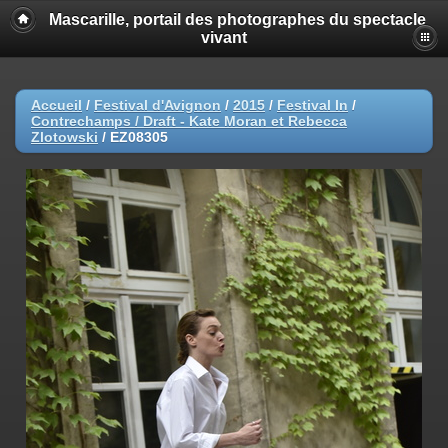
Mascarille, portail des photographes du spectacle
vivant
Accueil
/
Festival d'Avignon
/
2015
/
Festival In
/
Contrechamps / Draft - Kate Moran et Rebecca
Zlotowski
/
EZ08305