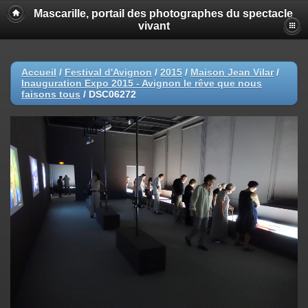
Mascarille, portail des photographes du spectacle
vivant
Accueil
/
Festival d'Avignon
/
2015
/
Maison Jean Vilar
/
Inauguration Expo 2015 - Avignon le rêve que nous
faisons tous
/
DSC06272