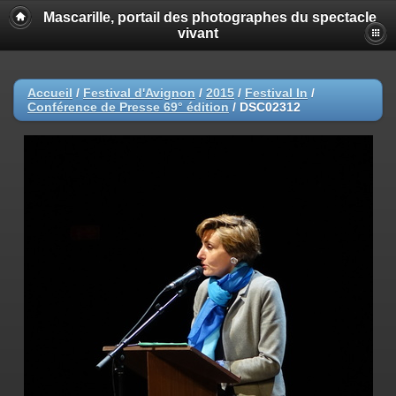
Mascarille, portail des photographes du spectacle
vivant
Accueil
/
Festival d'Avignon
/
2015
/
Festival In
/
Conférence de Presse 69° édition
/
DSC02312