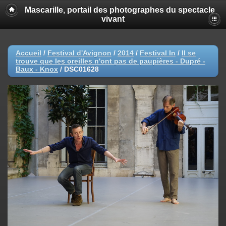
Mascarille, portail des photographes du spectacle
vivant
Accueil
/
Festival d'Avignon
/
2014
/
Festival In
/
Il se
trouve que les oreilles n'ont pas de paupières - Dupré -
Baux - Knox
/
DSC01628