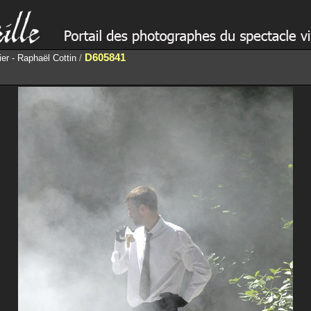
D605841
ier - Raphaël Cottin
/