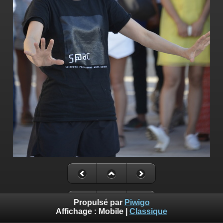
Propulsé par
Piwigo
Affichage :
Mobile
|
Classique