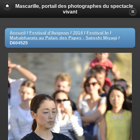
Mascarille, portail des photographes du spectacle
vivant
Accueil
/
Festival d'Avignon
/
2014
/
Festival In
/
Mahabharata au Palais des Papes - Satoshi Miyagi
/
D604525