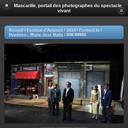
Mascarille, portail des photographes du spectacle
vivant
Accueil
/
Festival d'Avignon
/
2014
/
Festival In
/
Hypérion - Marie-José Malis
/
DSC09502