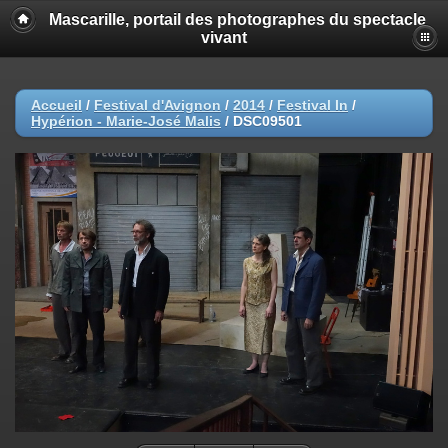
Mascarille, portail des photographes du spectacle
vivant
Accueil
/
Festival d'Avignon
/
2014
/
Festival In
/
Hypérion - Marie-José Malis
/
DSC09501